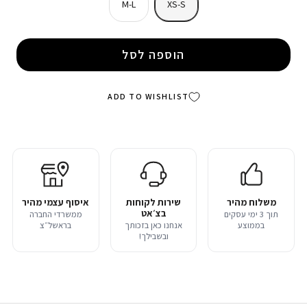
M-L
XS-S
הוספה לסל
ADD TO WISHLIST
משלוח מהיר
שירות לקוחות
איסוף עצמי מהיר
בצ׳אט
תוך 3 ימי עסקים
ממשרדי החברה
בממוצע
אנחנו כאן בזכותך
בראשל״צ
ובשבילך!