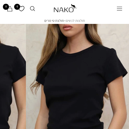
לג/י
NAKO
0
0
ניווט
🦘
חולצות לנשים
>
חולצת טי מרים