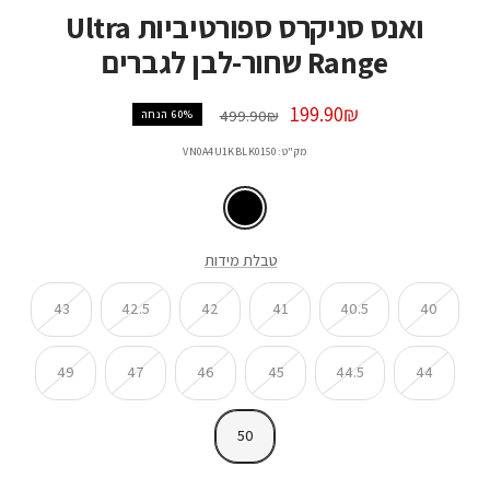
ואנס סניקרס ספורטיביות Ultra
Range שחור-לבן לגברים
מחיר
199.90₪
מחיר
499.90₪
60% הנחה
רגיל:
מבצע:
מק"ט:
VN0A4U1KBLK0150
שחור
טבלת מידות
43
42.5
42
41
40.5
40
49
47
46
45
44.5
44
50