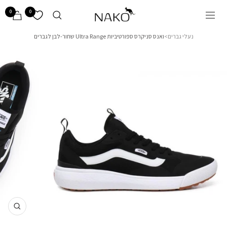
לג/י
NAKO
0
0
ניווט
🦘
נעלי גברים
>
ואנס סניקרס ספורטיביות Ultra Range שחור-לבן לגברים
הגדלה